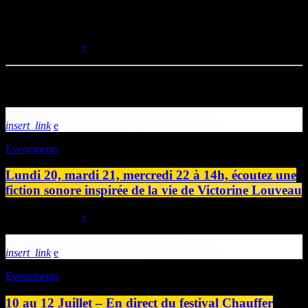
festival Ouest Park au Havre. Rendez-vous sur Station B, sur le
DAB+ à Caen et sur www.lastationb.fr pour écouter ce direct !
today
15/10/2025
Articles similaires
insert_link
Evenements
Lundi 20, mardi 21, mercredi 22 à 14h, écoutez une
fiction sonore inspirée de la vie de Victorine Louveau
today
19/07/2026
insert_link
Evenements
10 au 12 Juillet – En direct du festival Chauffer