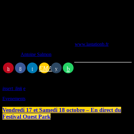
nouvelles disent violemment le désir et le refus du désir, la colère, la
honte inavouée, les excès d’amour, ou encore la folie meurtrière.
Cet ouvrage contient des passages susceptibles de heurter la
sensibilité de certains lecteurs.
Visuel : Salomée
Le lundi à 21h30.
Rediffusion le mercredi à 23h et le dimanche à 21h30.
A écouter sur le DAB+ à Caen ou sur
www.lastationb.fr
Écrit par:
Antoine Salmon
EMAIL
Article précédent
insert_link
Evenements
Vendredi 17 et Samedi 18 octobre – En direct du
Festival Ouest Park
Vendredi 17 et samedi 18 Octobre à partir de 17h, les radios de
L’Amusicale vous proposent une émission spéciale en direct du