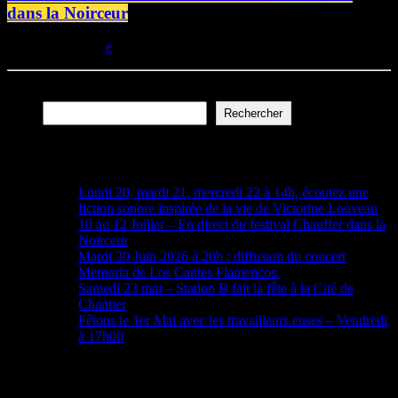
dans la Noirceur
today
09/07/2026
Rechercher
Rechercher
Articles récents
Lundi 20, mardi 21, mercredi 22 à 14h, écoutez une
fiction sonore inspirée de la vie de Victorine Louveau
10 au 12 Juillet – En direct du festival Chauffer dans la
Noirceur
Mardi 30 Juin 2026 à 20h : diffusion du concert
Memoria de Los Cantes Flamencos.
Samedi 23 mai – Station B fait la fête à la Cité de
Chantier
Fêtons le 1er Mai avec les travailleurs.euses – Vendredi
à 17h00
Archives