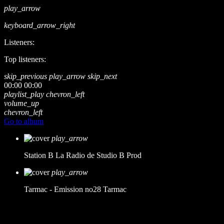
play_arrow
keyboard_arrow_right
Listeners:
Top listeners:
skip_previous
play_arrow
skip_next
00:00
00:00
playlist_play
chevron_left
volume_up
chevron_left
Go to album
play_arrow
Station B
La Radio de Studio B Prod
play_arrow
Tarmac - Emission no28
Tarmac
music_note