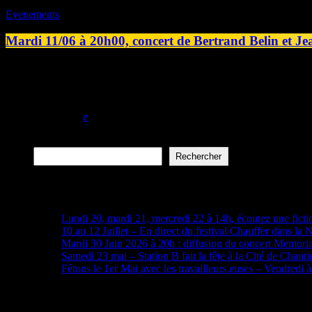
Evenements
Mardi 11/06 à 20h00, concert de Bertrand Belin et Je
Alors en tournée pour Tambour Vision, son dernier album, Bertrand B
de Jean-Baptiste Julien que les deux musiciens très complices et rieurs
[…]
today
09/06/2024
Rechercher
Rechercher
Articles récents
Lundi 20, mardi 21, mercredi 22 à 14h, écoutez une ficti
10 au 12 Juillet – En direct du festival Chauffer dans la 
Mardi 30 Juin 2026 à 20h : diffusion du concert Memori
Samedi 23 mai – Station B fait la fête à la Cité de Chanti
Fêtons le 1er Mai avec les travailleurs.euses – Vendredi 
Archives