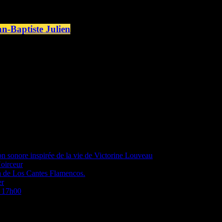
an-Baptiste Julien
elin a rendu visite le 3 octobre 2023 au Bal Monté du Bazarnaom à Ca
 nous proposent avec simplicité et sincérité une sélection de titres signé
on sonore inspirée de la vie de Victorine Louveau
Noirceur
a de Los Cantes Flamencos.
er
à 17h00