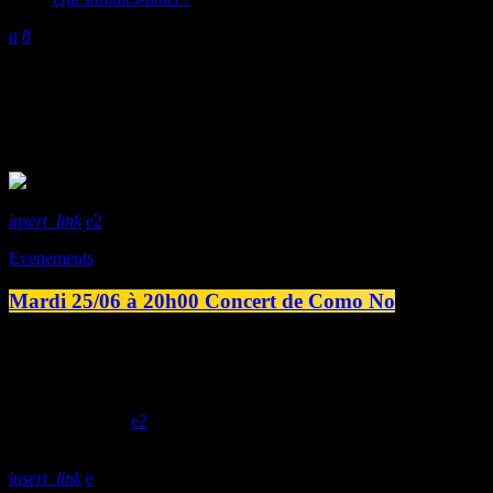
Mois : juin 2024
2 Résultats / Page 1 de 1
insert_link
2
Evenements
Mardi 25/06 à 20h00 Concert de Como No
Mardi 25/06 à 20h00 Retrouvez le concert de Como No (Musique latine
Art’syndicate qui est une structure membre du collectif Bazarnaom 
déhanchent les corps et réchauffent les coeurs. […]
today
24/06/2024
2
insert_link