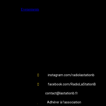
Evenements
Station B
instagram.com/radiolastationb
facebook.com/RadioLaStationB
contact@lastationb.fr
Adhérer à l'association