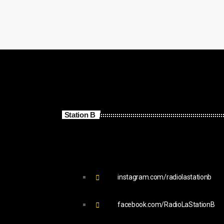
Station B
instagram.com/radiolastationb
facebook.com/RadioLaStationB