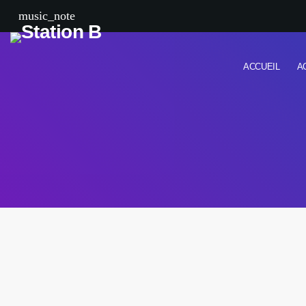
music_note
ACCUEIL
A