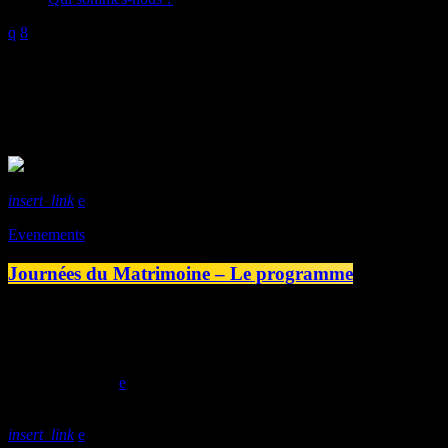
Mois : septembre 2023
4 Résultats / Page 1 de 1
insert_link
Evenements
Journées du Matrimoine – Le programme
Samedi 16 septembre, Station B participera aux Journées du Matrimo
dans la musique, la littérature et la peinture. Programme de la jou
le spectacle "Ce qui nous traverse". […]
today
14/09/2023
insert_link