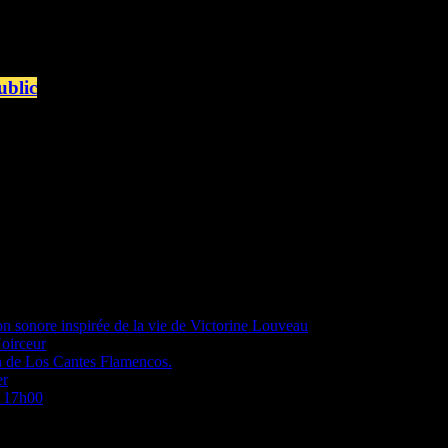
ublic
 et en public au Quartier d'été Sainte-Thérèse, de 16h à 18h. Rendez-v
vec, en continu de 15h à 19h: Des animations familiales ★ Initiation au
on sonore inspirée de la vie de Victorine Louveau
Noirceur
a de Los Cantes Flamencos.
er
à 17h00