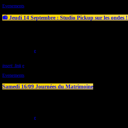
Evenements
📻 Jeudi 14 Septembre : Studio Pickup sur les ondes !
Le Studio Pickup c'est un Studio d’enregistrement à Caen – Normandi
Mixage & Mastering, Conception Packaging et Fabrication CDs Repris c
les nouveautés, écoutez des interviews exclusives et ressentez l'ambia
today
12/09/2023
insert_link
Evenements
Samedi 16/09 Journées du Matrimoine
Samedi 16 septembre, Station B participera aux Journées du Matrimoi
littérature et la peinture. Plusieurs de vos émissions habituelles ser
programme précis de […]
today
07/09/2023