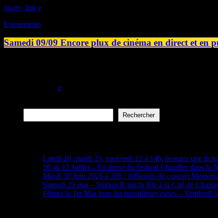
insert_link
Evenements
Samedi 09/09 Encore plux de cinéma en direct et en p
Samedi 09 septembre, Encore plux de cinéma fait sa rentrée en direct
Mais, mon Quartier d'été, c'est aussi toute une journée de festivité a
today
06/09/2023
Rechercher
Rechercher
Articles récents
Lundi 20, mardi 21, mercredi 22 à 14h, écoutez une ficti
10 au 12 Juillet – En direct du festival Chauffer dans la 
Mardi 30 Juin 2026 à 20h : diffusion du concert Memori
Samedi 23 mai – Station B fait la fête à la Cité de Chanti
Fêtons le 1er Mai avec les travailleurs.euses – Vendredi 
Archives