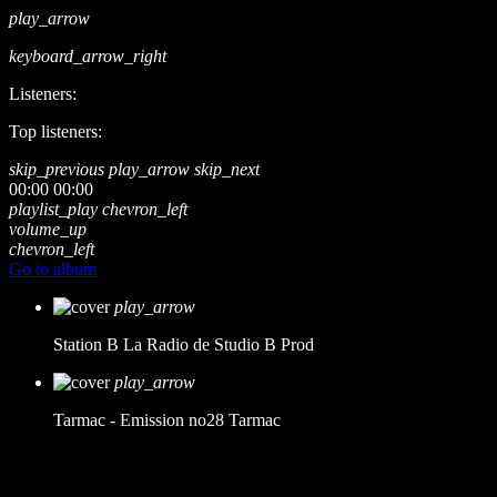
play_arrow
keyboard_arrow_right
Listeners:
Top listeners:
skip_previous
play_arrow
skip_next
00:00
00:00
playlist_play
chevron_left
volume_up
chevron_left
Go to album
play_arrow
Station B
La Radio de Studio B Prod
play_arrow
Tarmac - Emission no28
Tarmac
music_note