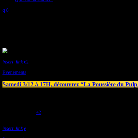
Mois : novembre 2022
7 Résultats / Page 1 de 1
insert_link
2
Evenements
Samedi 3/12 à 17H, découvrez “La Poussière du Pulp
La Poussière du Pulp c'est l’émission radio de la MRP (Maison du Roma
de leurs collections. Ce premier épisode sera consacré à la science-fi
today
30/11/2022
2
insert_link