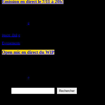
Émission en direct le 7/11 à 20h!
Lundi 7/11, Station B débarquera dans vos postes radios DAB+. On fête
DAB +. Soirée fort sympathique ! Ré-écoutez l'émission ici :
today
06/11/2022
insert_link
Evenements
Open mic en direct du WIP
Ce 05/11 soir au WIP c'est une belle brochette d'artistes passionné.e.s
20h45 pour une Open Mic Rap avec Barlem B, BZN, COEFF, CRN
BORA, RCK président, Rémi, Romzar, Vé […]
today
05/11/2022
Rechercher
Rechercher
Articles récents