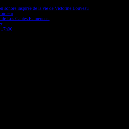
on sonore inspirée de la vie de Victorine Louveau
Noirceur
a de Los Cantes Flamencos.
er
à 17h00