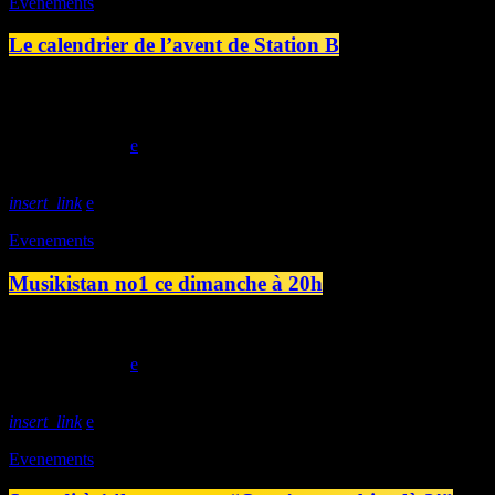
Evenements
Le calendrier de l’avent de Station B
Du 1er au 24/12, Station B vous propose un calendrier de l'avent r
musicale allant du jazz au rap, en passant par le rock, la chanson, le 
today
30/11/2022
insert_link
Evenements
Musikistan no1 ce dimanche à 20h
Ce dimanche à 20h00 découvrez Musikistan ! Pour finir le dimanche p
today
13/11/2022
insert_link
Evenements