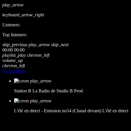
play_arrow
keyboard_arrow_right
Listeners:
Top listeners:
skip_previous
play_arrow
skip_next
00:00
00:00
playlist_play
chevron_left
volume_up
chevron_left
Go to album
play_arrow
Station B
La Radio de Studio B Prod
play_arrow
L'été en direct - Emission no54 (Chaud devant)
L'été en direct
music_note