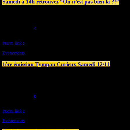
Samedi à 14h retrouvez “On n’est pas bien là ?!”
L’émission qui bulle et fait un pas de côté. Conscient que le monde c
vous propose avec cette émission ; de découvrir ces gens qui ont pris l
today
12/11/2022
insert_link
Evenements
1ère émission Tympan Curieux Samedi 12/11
Samedi 12/11 à 19h00 découvrez la 1ère émission Tympan Curieux ave
improvisées. Dans cette première émission, nous vous proposons de dé
https://www.jazzcaen.com/groupe.php?nom=T%C3%A9tragone https:/
today
11/11/2022
insert_link
Evenements