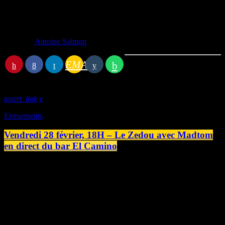
Trigger Warning : cette émission traitera, entre autres, de violences
sexistes et sexuelles et de pédocriminalités.
Écrit par:
Antoine Salmon
EMAIL
Article précédent
insert_link
Evenements
Vendredi 28 février, 18H – Le Zedou avec Madtom
en direct du bar El Camino
Vendredi 28 février 2025, Le Zedou no103 sera en live'n'direct du
bar El Camino (36 Rue de l'Église de Vaucelles, 14000 Caen) à
l'occasion de la soirée Hip Hop Madtom & guests. Au programme,
présentation du rappeur caennais Madtom et de ses invités à travers
des morceaux et des interviews (et peut être du freestyle qui sait ?!).
Puis Koni Dee accompagnera Madtom et ses featurings toute la
soirée aux […]