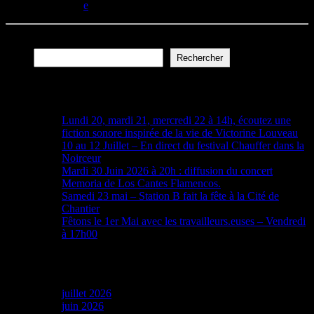
today
09/07/2026
Rechercher
Rechercher
Articles récents
Lundi 20, mardi 21, mercredi 22 à 14h, écoutez une
fiction sonore inspirée de la vie de Victorine Louveau
10 au 12 Juillet – En direct du festival Chauffer dans la
Noirceur
Mardi 30 Juin 2026 à 20h : diffusion du concert
Memoria de Los Cantes Flamencos.
Samedi 23 mai – Station B fait la fête à la Cité de
Chantier
Fêtons le 1er Mai avec les travailleurs.euses – Vendredi
à 17h00
Archives
juillet 2026
juin 2026