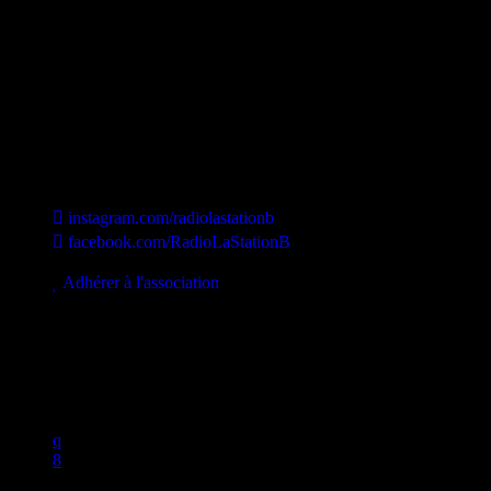
Station B
instagram.com/radiolastationb
facebook.com/RadioLaStationB
contact@lastationb.fr
Adhérer à l'association
Studio B Prod - 2022