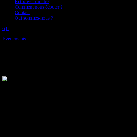
Retrouver un titre
Comment nous écouter ?
Contact
Qui sommes-nous ?
Evenements
Radiobicyclette saison 2024 – du
today
11/07/2024
2024, Radiobicyclette est de retour pour un nouveau voyage rad
Et Station B rediffuse leur production (avec deux jours de décalage, 
Pour celleux qui ne sauraient pas, c’est quoi Radiobicyclette ?
C’est u
ne radio embarquée à vélo, en autonomie technique. Une perfor
journée pour la partager le soir, en direct et en public dans la Manche
Tout au long du voyage l’émission est aussi diffusée en direct sur Ra