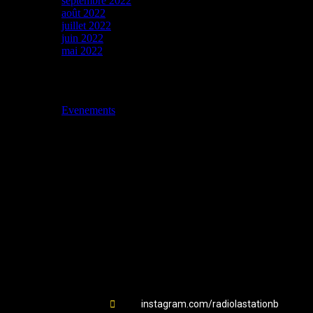
septembre 2022
août 2022
juillet 2022
juin 2022
mai 2022
Catégories
Evenements
Station B
instagram.com/radiolastationb