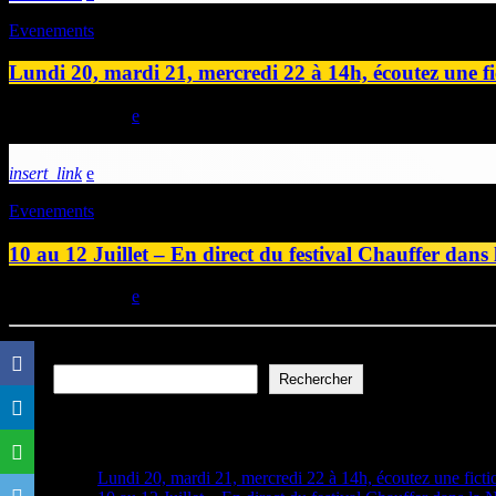
Evenements
Lundi 20, mardi 21, mercredi 22 à 14h, écoutez une fi
today
19/07/2026
insert_link
Evenements
10 au 12 Juillet – En direct du festival Chauffer dans
today
09/07/2026
Rechercher
Rechercher
Articles récents
Lundi 20, mardi 21, mercredi 22 à 14h, écoutez une ficti