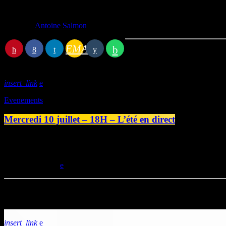
Écrit par:
Antoine Salmon
EMAIL
Article précédent
insert_link
Evenements
Mercredi 10 juillet – 18H – L’été en direct
Ce soir, mercredi 10 juillet, rendez-vous à 18 H pour un nouvel épiso
www.lastationb.fr
today
10/07/2024
Articles similaires
insert_link