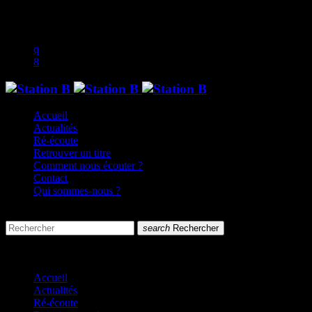
music_note
Accueil
Actualités
Ré-écoute
Retrouver un titre
Comment nous écouter ?
Contact
Qui sommes-nous ?
search
menu
search
Rechercher
close
close
Accueil
Actualités
Ré-écoute