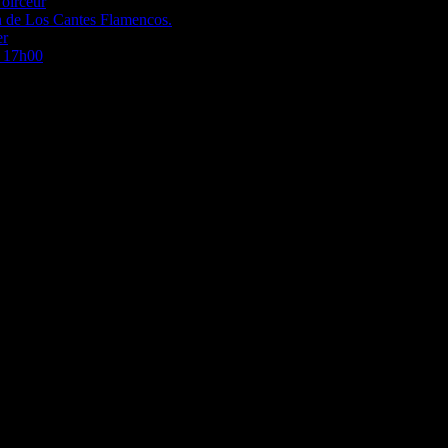
Noirceur
a de Los Cantes Flamencos.
er
à 17h00