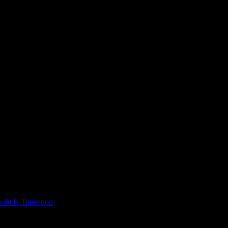
ois p
ersonnes qui créent, fabriquent, produisent du contenu dans la
 de la Transition
.