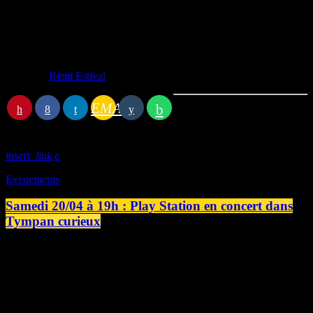
Crédits photos :
Maud Godignon
Sébastien Toulorge
Gérard Boinel
Écrit par:
Rémi Estival
EMAIL
Article précédent
insert_link
Evenements
Samedi 20/04 à 19h : Play Station en concert dans
Tympan curieux
Tympan curieux vous propose d'écouter le concert de Play Station
enregistré le 5 oct 2023 à la yourte du Tympan. Le trio est composé
de : François Chesnel : Piano/fender rhodes Pierre Millet : Trompette
Patrice Grente : Contrebasse L''album « Now is not now » est sorti
en octobre 2023 chez le petit label. À l’occasion de la sortie de leur
album « Now is not now » chez le Petit […]