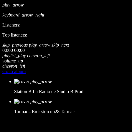
play_arrow
keyboard_arrow_right
Listeners:
Top listeners:
skip_previous
play_arrow
skip_next
00:00
00:00
playlist_play
chevron_left
volume_up
chevron_left
Go to album
play_arrow
Station B
La Radio de Studio B Prod
play_arrow
Tarmac - Emission no28
Tarmac
music_note