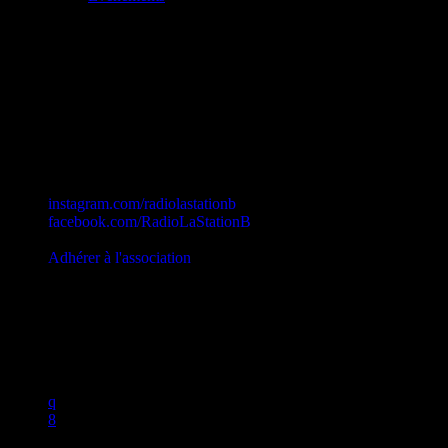
Station B
instagram.com/radiolastationb
facebook.com/RadioLaStationB
contact@lastationb.fr
Adhérer à l'association
Studio B Prod - 2022