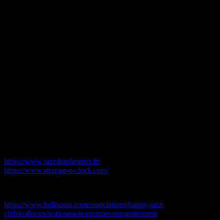
Alliage de blues, rock, musique mandingue et touareg ; Strange
o’clock vous plonge dans un univers musical empli de charme; un
voyage aux notes sans frontières qui ressource et unifie.
Enchanté par l’expérience de Jazz dans les prés, le duo s’est alors
mu en un quartet qui a commencé à travailler ensemble pour devenir
Wati Sera.
Le concert à été enregistré le 7 avril 2023 à Dangy (50)
Liens :
https://www.jazzdanslespres.fr/
https://www.strange-o-clock.com/
Une cagnotte participative afin de financer le premier album de Wati
à été mise en place :
https://www.helloasso.com/associations/happy-jazz-
club/collectes/wati-sera-le-premier-enregistrement