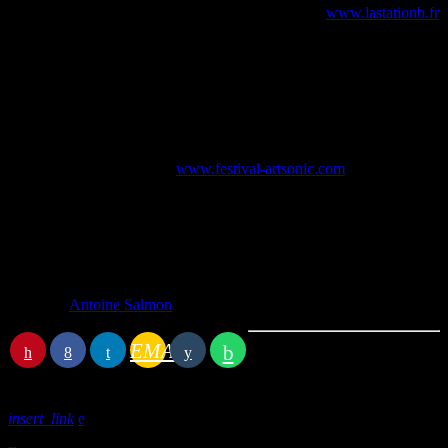
A écouter sur Station B, en direct, de 18 à 20h sur
www.lastationb.fr
ou sur le DAB+ à Caen.
Vos programmes habituels seront un peu décalés pour l’occasion :
15 h : Manette en main
16 h : La Poussière du Pulp
18 h : En direct d’Art Sonic
Plus d’info sur Art Sonic :
www.festival-artsonic.com
Écrit par:
Antoine Salmon
EMAIL
Article précédent
insert_link