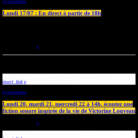
Evenements
Lundi 17/07 : En direct à partir de 18h
Lundi 17 juillet, à partir de 18h, retrouvez "L'été en direct",
l'émission estivale de Station B, en direct de la Maison de Quartier
Venoix. Au programme : musique et blabla
today
17/07/2023
Articles similaires
insert_link
Evenements
Lundi 20, mardi 21, mercredi 22 à 14h, écoutez une
fiction sonore inspirée de la vie de Victorine Louveau
today
19/07/2026