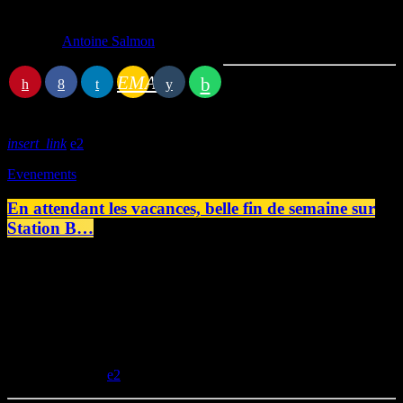
Écrit par:
Antoine Salmon
EMAIL
Article précédent
insert_link
2
Evenements
En attendant les vacances, belle fin de semaine sur
Station B…
C'est presque la fin de la saison, on vous prépare des surprises pour
les vacances alors en attendant... Jeudi 13h00 : Un Rêve De Mots -
Emission No19 (La Fille Du Roi Pirate - Tricia Levenseller) Oyez
matelots ! embarquons en mer aux côtés de la fille du roi pirate où
espionnage, séduction et quête de carte au trésor rythmerons notre
aventure à bord! 19h00 : Polémix Et La Voix […]
today
29/06/2023
2