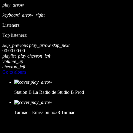
play_arrow
keyboard_arrow_right
Listeners:
Top listeners:
skip_previous
play_arrow
skip_next
00:00
00:00
playlist_play
chevron_left
volume_up
chevron_left
Go to album
play_arrow
Station B
La Radio de Studio B Prod
play_arrow
Tarmac - Emission no28
Tarmac
music_note