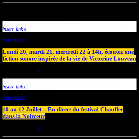
Articles similaires
insert_link
Evenements
Lundi 20, mardi 21, mercredi 22 à 14h, écoutez une
fiction sonore inspirée de la vie de Victorine Louveau
today
19/07/2026
insert_link
Evenements
10 au 12 Juillet – En direct du festival Chauffer
dans la Noirceur
today
09/07/2026