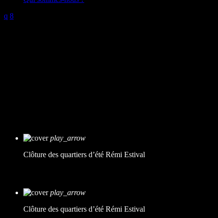
Vendredi 9 septembre, les Quartiers d’été de Caen se clôturaient
avec une nouvelle soirée animée au quartier Lorge.
Station B était de la partie et a tendu son micro à celles et ceux que
le micro n’intimidait pas. Des rencontres à réécouter ici même.
Vincent, Jeux m’amuse
play_arrow
Clôture des quartiers d’été
Rémi Estival
Samuel, Fanfare Demi-écrémée
play_arrow
Clôture des quartiers d’été
Rémi Estival