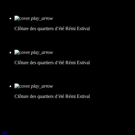
Hélène, Louise et Léonie
play_arrow
Clôture des quartiers d’été
Rémi Estival
Pascaline, parent d’élève
play_arrow
Clôture des quartiers d’été
Rémi Estival
Marion, bénévole
play_arrow
Clôture des quartiers d’été
Rémi Estival
Après le show de la Fanfare Demi-écréme (Amavada), la soirée se
concluait par un DJ set assuré par le Deuxième set, que nous avions
rencontré il y a quelques semaines pour une interview (à réécouter
ici
).