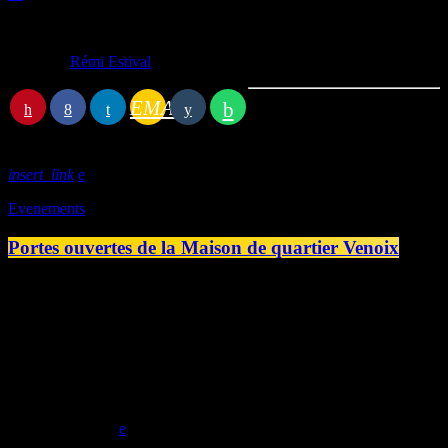
Écrit par:
Rémi Estival
EMAIL
Article précédent
insert_link
Evenements
Portes ouvertes de la Maison de quartier Venoix
Mardi 6 septembre, la Maison de quartier Venoix organisait ses
portes ouvertes. Initialement prévues au parc Yvonne Guégan, c'est
finalement le Pôle de Vie qui aura accueilli les nombreuses
associations venues présenter leur activité. Station B était de la partie
et en a profité pour faire découvrir son studio et tendre le micro à
quelques associations croisées de-ci de-là. L'occasion de faire des
mini-Inopinés totalement improvisés. Sylviane Lebon, […]
today
07/09/2022