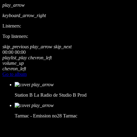
play_arrow
keyboard_arrow_right
Listeners:
Top listeners:
skip_previous
play_arrow
skip_next
00:00
00:00
playlist_play
chevron_left
volume_up
chevron_left
Go to album
play_arrow
Station B
La Radio de Studio B Prod
play_arrow
Tarmac - Emission no28
Tarmac
music_note