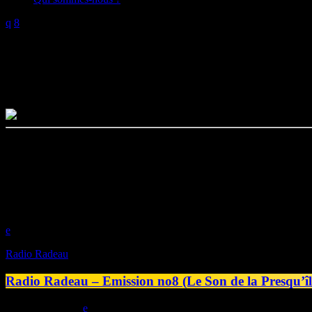
Radio Radeau
8 Résultats / Page 1 de 1
Radio Radeau : une série de podcast initiée par le Pôle Territorial de 
Au fil des épisodes, suivez l’avancée du projet Millénaire arts-sciences-
artistes, scientifiques, équipes de coordination, bénévoles, invités…
play_arrow
Radio Radeau
Radio Radeau – Emission no8 (Le Son de la Presqu’îl
today
25/07/2025