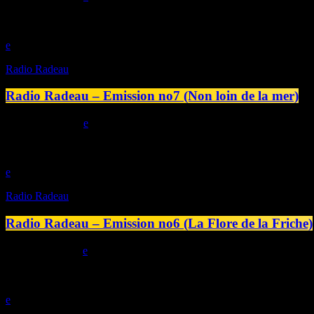
play_arrow
Radio Radeau
Radio Radeau – Emission no7 (Non loin de la mer)
today
18/07/2025
play_arrow
Radio Radeau
Radio Radeau – Emission no6 (La Flore de la Friche)
today
11/07/2025
play_arrow