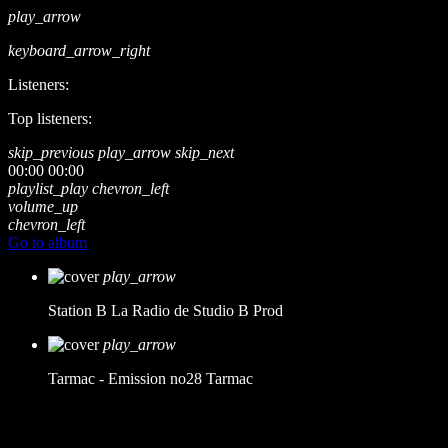
play_arrow
keyboard_arrow_right
Listeners:
Top listeners:
skip_previous
play_arrow
skip_next
00:00
00:00
playlist_play
chevron_left
volume_up
chevron_left
Go to album
play_arrow
Station B
La Radio de Studio B Prod
play_arrow
Tarmac - Emission no28
Tarmac
music_note