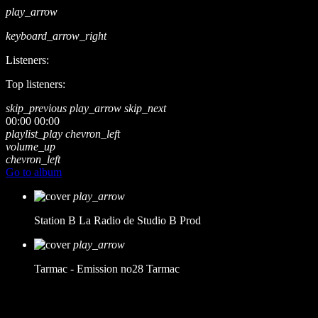
play_arrow
keyboard_arrow_right
Listeners:
Top listeners:
skip_previous
play_arrow
skip_next
00:00
00:00
playlist_play
chevron_left
volume_up
chevron_left
Go to album
play_arrow
Station B
La Radio de Studio B Prod
play_arrow
Tarmac - Emission no28
Tarmac
music_note