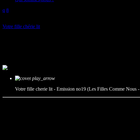
play_arrow
Votre fille chérie lit
Votre fille cherie lit – Emissi
mic
Votre Fille Cherie Lit
today
26/03/2024
play_arrow
Votre fille cherie lit - Emission no19 (Les Filles Comme Nous
Dans cet épisode nous nous intéresserons à la représentation des femm
place est laissée aux filles à la peau brune dans les fictions.
Références littéraires :
– Les filles comme nous – Daphne Palasi Andreades
– Americanah – Chimamanda Ngozie Adichie
– Queenie – Candice Carty-Williams