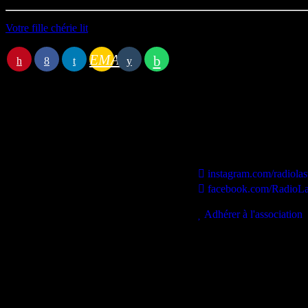
Votre fille chérie lit
EMAIL
Station B
instagram.com/radiolas
facebook.com/RadioLa
contact@lastationb.fr
Adhérer à l'association
Studio B Prod - 2022