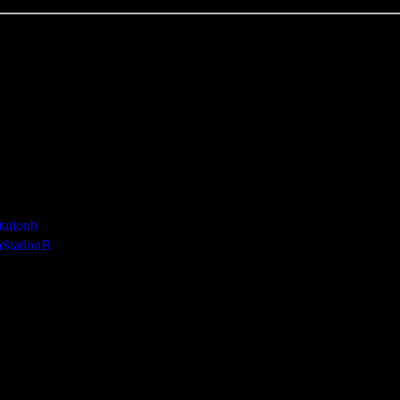
tationb
StationB