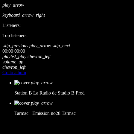
play_arrow
keyboard_arrow_right
Listeners:
Top listeners:
skip_previous
play_arrow
skip_next
00:00
00:00
playlist_play
chevron_left
volume_up
chevron_left
Go to album
play_arrow
Station B
La Radio de Studio B Prod
play_arrow
Tarmac - Emission no28
Tarmac
music_note