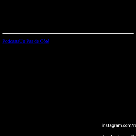
Directeur technique. Hervé nous en donne sa vision…
Durée : 08’30
Première diffusion le 14/12/2022
Podcasts
Un Pas de Côté
EMAIL
Station B
instagram.com/ra