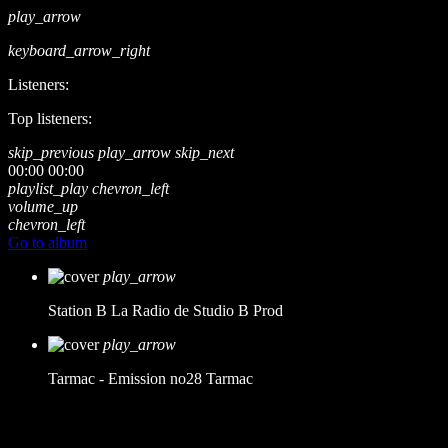
play_arrow
keyboard_arrow_right
Listeners:
Top listeners:
skip_previous
play_arrow
skip_next
00:00
00:00
playlist_play
chevron_left
volume_up
chevron_left
Go to album
play_arrow
Station B
La Radio de Studio B Prod
play_arrow
Tarmac - Emission no28
Tarmac
music_note