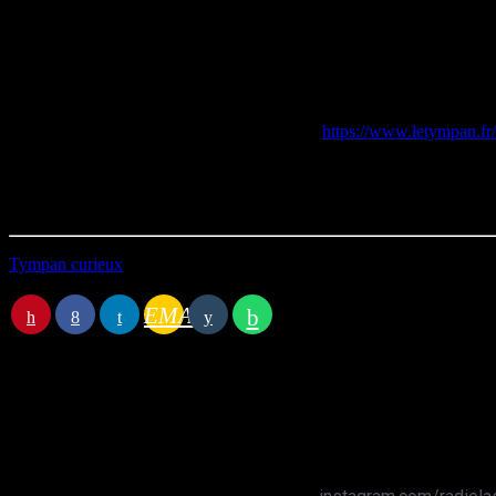
Avishai Cohen – The ever and ever evolving etude
Michel Petrucciani et Eddy Louiss– Les Grelots
John Beasley avec le Franckurt radio big band – Captain Senor Mous
Emile Londonien – Jundo
Aaron Parks – The Machine Says No
Retrouvez la programmation du Tympan sur
https://www.letympan.fr/
Durée : 48’15
Première diffusion le 08/03/2025
Tympan curieux
EMAIL
Station B