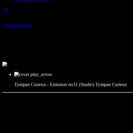
play_arrow
Tympan curieux
Tympan Curieux – Emission no3
mic
Tympan Curieux
today
08/03/2025
play_arrow
Tympan Curieux - Emission no31 (Studio)
Tympan Curieux
Pour cette émission en studio, Eric et Raphaël sont de retour en duo 
électroniques, qui fera la part belle à quelques pianistes de renom.
Playlist :
Bill evans – Turn out the stars
Michel Petrucciani – Estate
Amaro Freitas – Uiara (Encantada da Agua) – Vida e cura