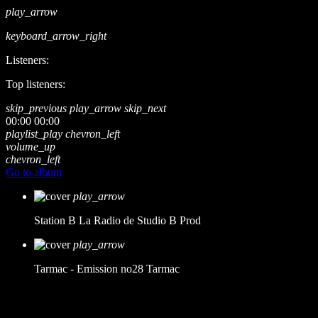
play_arrow
keyboard_arrow_right
Listeners:
Top listeners:
skip_previous
play_arrow
skip_next
00:00
00:00
playlist_play
chevron_left
volume_up
chevron_left
Go to album
play_arrow
Station B
La Radio de Studio B Prod
play_arrow
Tarmac - Emission no28
Tarmac
music_note