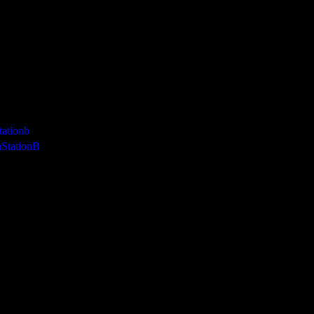
tationb
StationB