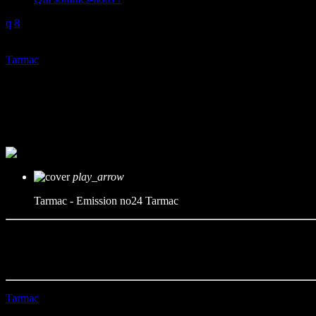
play_arrow
Tarmac
Tarmac – Emission no24
mic
Tarmac
today
04/07/2026
play_arrow
Tarmac - Emission no24
Tarmac
Durée : 13’27
Première diffusion le 04/07/2026
Tarmac