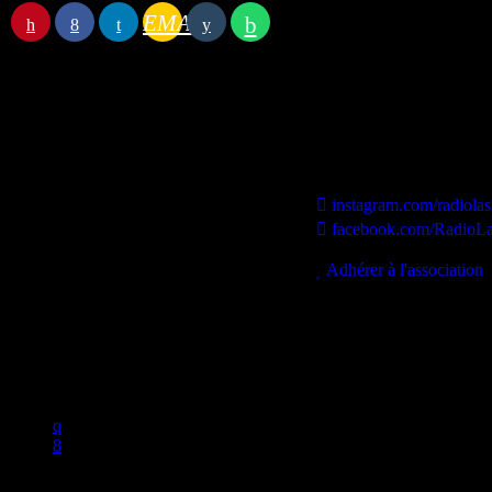
EMAIL
Station B
instagram.com/radiolas
facebook.com/RadioLa
contact@lastationb.fr
Adhérer à l'association
Studio B Prod - 2022