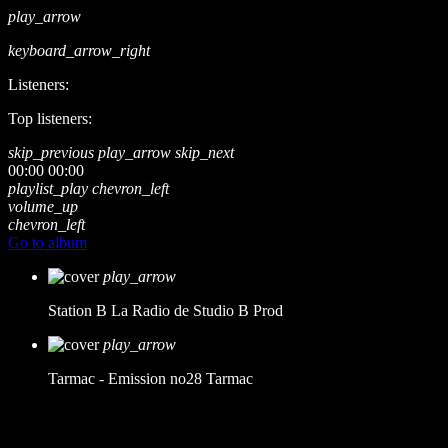
play_arrow
keyboard_arrow_right
Listeners:
Top listeners:
skip_previous
play_arrow
skip_next
00:00
00:00
playlist_play
chevron_left
volume_up
chevron_left
Go to album
play_arrow
Station B
La Radio de Studio B Prod
play_arrow
Tarmac - Emission no28
Tarmac
music_note