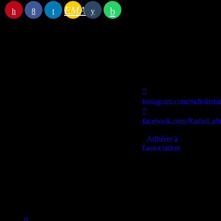
EMAIL
Station B
instagram.com/radiolasta
facebook.com/RadioLaSt
contact@lastationb.fr
Adhérer à
l'association
Studio B Prod - 2022