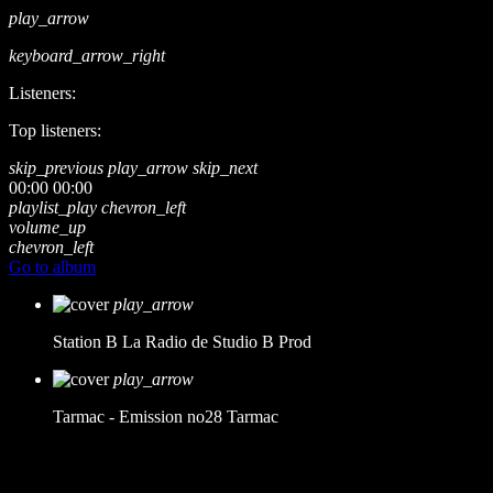
play_arrow
keyboard_arrow_right
Listeners:
Top listeners:
skip_previous
play_arrow
skip_next
00:00
00:00
playlist_play
chevron_left
volume_up
chevron_left
Go to album
play_arrow
Station B
La Radio de Studio B Prod
play_arrow
Tarmac - Emission no28
Tarmac
music_note