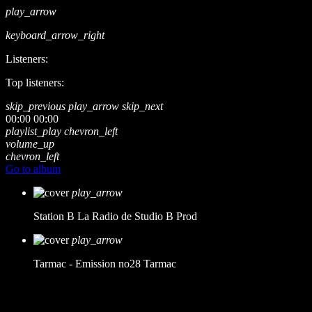
play_arrow
keyboard_arrow_right
Listeners:
Top listeners:
skip_previous
play_arrow
skip_next
00:00
00:00
playlist_play
chevron_left
volume_up
chevron_left
Go to album
play_arrow
Station B
La Radio de Studio B Prod
play_arrow
Tarmac - Emission no28
Tarmac
music_note