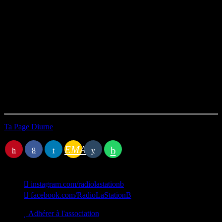
Programmation musicale :
Polo et Pan – Canopée
Feloche – Silbo
Lectures d’extraits:
– L’androsace et le cochon, Pierre Rigaux.
Durée : 40’14
Première diffusion le 08/03/2026
Ta Page Diurne
Station B
EMAIL
instagram.com/radiolastationb
facebook.com/RadioLaStationB
contact@lastationb.fr
Adhérer à l'association