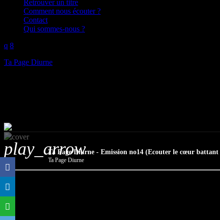
Retrouver un titre
Comment nous écouter ?
Contact
Qui sommes-nous ?
Ta Page Diurne
Ta Page Diurne – Emission no14
mic
Ta Page Diurne
today
28/06/2026
play_arrow
Ta Page Diurne - Emission no14 (Ecouter le cœur battant
Ta Page Diurne
Dans cette quatorzième émission, David explore les territoires d’Axl C
rappellent que les plus belles mécaniques sont parfois les plus dysfonc
Programmation musicale :