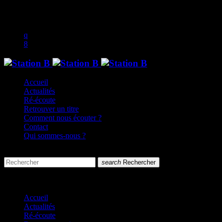
music_note
Accueil
Actualités
Ré-écoute
Retrouver un titre
Comment nous écouter ?
Contact
Qui sommes-nous ?
search
menu
search
Rechercher
close
close
Accueil
Actualités
Ré-écoute