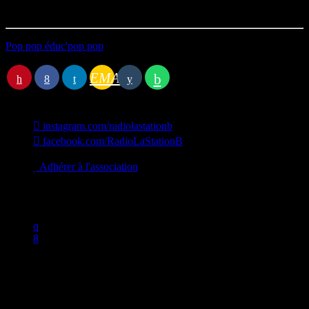
Première diffusion le 10/04/2023
Pop pop éduc'pop pop
Station B
EMAIL
instagram.com/radiolastationb
facebook.com/RadioLaStationB
contact@lastationb.fr
Adhérer à l'association
Studio B Prod - 2022