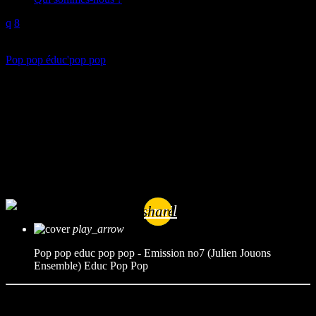
play_arrow
Pop pop éduc'pop pop
Pop pop educ pop pop –
Emission no7 (Julien Jouons
Ensemble)
mic
Educ Pop Pop
today
10/04/2023
email
share
play_arrow
Pop pop educ pop pop - Emission no7 (Julien Jouons
Ensemble)
Educ Pop Pop
Durée : 04’44