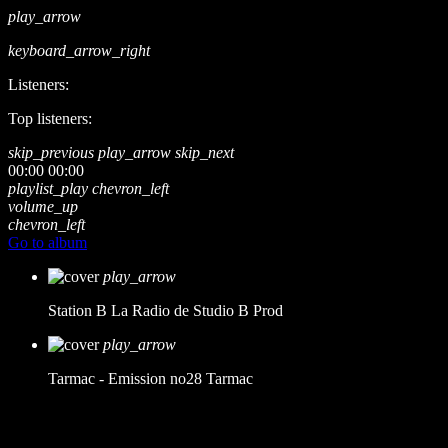
play_arrow
keyboard_arrow_right
Listeners:
Top listeners:
skip_previous
play_arrow
skip_next
00:00
00:00
playlist_play
chevron_left
volume_up
chevron_left
Go to album
play_arrow
Station B
La Radio de Studio B Prod
play_arrow
Tarmac - Emission no28
Tarmac
music_note