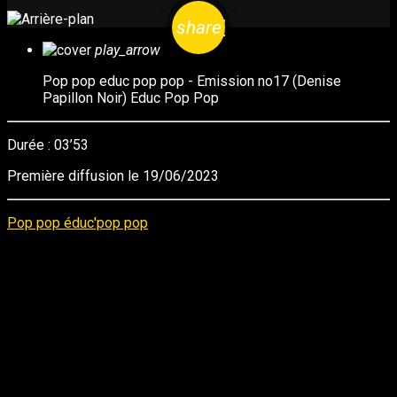
email
share
play_arrow
Pop pop educ pop pop - Emission no17 (Denise
Papillon Noir)
Educ Pop Pop
Durée : 03’53
Première diffusion le 19/06/2023
Pop pop éduc'pop pop
EMAIL
STATION B