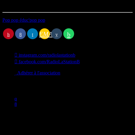
Première diffusion le 01/05/2023
Pop pop éduc'pop pop
Station B
EMAIL
instagram.com/radiolastationb
facebook.com/RadioLaStationB
contact@lastationb.fr
Adhérer à l'association
Studio B Prod - 2022