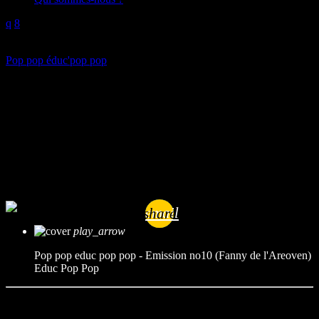
play_arrow
Pop pop éduc'pop pop
Pop pop educ pop pop –
Emission no10 (Fanny de
l’Areoven)
mic
Educ Pop Pop
today
01/05/2023
email
share
play_arrow
Pop pop educ pop pop - Emission no10 (Fanny de l'Areoven)
Educ Pop Pop
Durée : 05’42