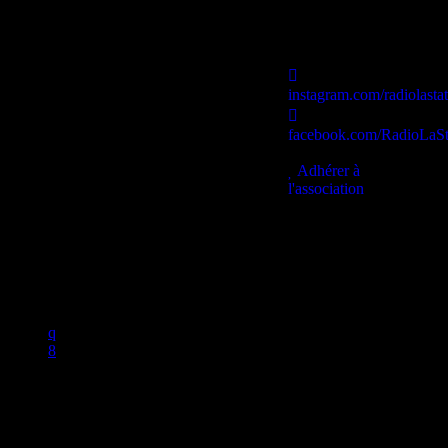
instagram.com/radiolasta
facebook.com/RadioLaSt
contact@lastationb.fr
Adhérer à
l'association
Studio B Prod - 2022