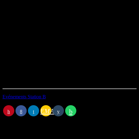
interprètes, un spectacle qui s’érige en un vibrant acte de résistance
pour sauver la mémoire d’un monde “Nous étions la forêt”.
On prolonge le plaisir et la réflexion autour d’une table ronde
animée par Marylène Carre du média Grand Format et enregistrée
par Thomas Maignan du MédiaLab.
Et avec comme invités :
Anne-Sarah Moalic,
déléguée générale de Fibois Normandie
Agathe Charnet
de La vie Grande (Autrice, comédienne metteuse
en scène et dramaturge de Nous étions la foret)
Flavien Vaille,
Directeur de l’agence ONF d’Alençon
Durée : 01h03’18
Première diffusion le 19/02/2026
Evénements Station B
EMAIL
Station B