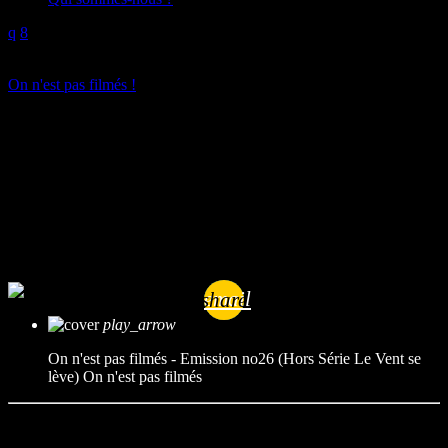
play_arrow
On n'est pas filmés !
On n’est pas filmés – Emission
no26 (Hors Série Le Vent se
lève)
mic
On n'est pas filmés
today
11/08/2025
email
share
play_arrow
On n'est pas filmés - Emission no26 (Hors Série Le Vent se
lève)
On n'est pas filmés
Cette semaine place à un film culte par l’un des plus grands
réalisateurs du cinéma. Un film à la fois grave et gracieux, intime et