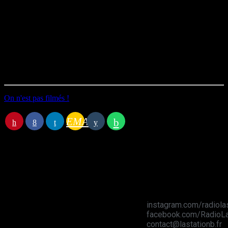
nous reste.
Un film qui fait écho au passé et qui résonne encore aujourd’hui
Un dernier vol avant la fin. Une déclaration à voir et à revoir sur
grand écran
« Le vent se lève… il faut tenter de vivre. »
Durée : 15’18
Première diffusion le 11/08/2025
On n'est pas filmés !
EMAIL
Station B
instagram.com/radiola
facebook.com/RadioLa
contact@lastationb.fr