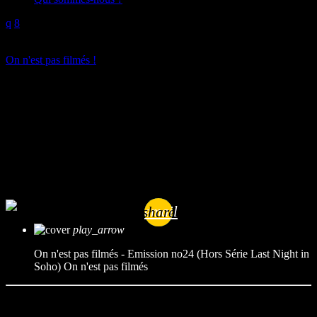
play_arrow
On n'est pas filmés !
On n’est pas filmés – Emission
no24 (Hors Série Last Night in
Soho)
mic
On n'est pas filmés
today
28/07/2025
email
share
play_arrow
On n'est pas filmés - Emission no24 (Hors Série Last Night in
Soho)
On n'est pas filmés
Cette semaine au Summer Lux, on vous emmène à Londres… mais
pas celui des cartes postales. Un Londres vibrant, nocturne, saturé