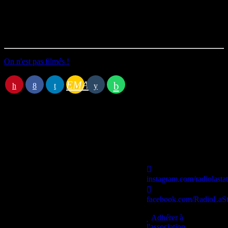
redécouvrir – sur grand écran, là où il prend toute sa dimension.
Durée : 14’22
Première diffusion le 28/07/2025
On n'est pas filmés !
EMAIL
Station B
instagram.com/radiolasta
facebook.com/RadioLaSt
contact@lastationb.fr
Adhérer à
l'association