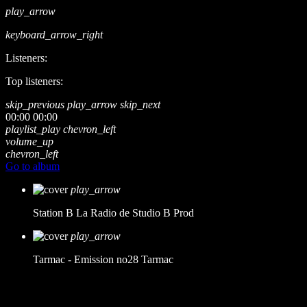
play_arrow
keyboard_arrow_right
Listeners:
Top listeners:
skip_previous
play_arrow
skip_next
00:00
00:00
playlist_play
chevron_left
volume_up
chevron_left
Go to album
play_arrow
Station B
La Radio de Studio B Prod
play_arrow
Tarmac - Emission no28
Tarmac
music_note