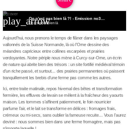
play_arrow
On n'est pas bien là ?! - Emission no31 (Florine et Julien de Brebiscrettes)
On n'est pas bien là
Aujourd’hui, nous prenons le temps de flâner dans les paysages
vallonnés de la Suisse Normande, là où l’Orne dessine des
méandres capricieux entre collines escarpées et prairies
verdoyantes. Notre périple nous mène à Curcy-sur-Orne, un écrin
de nature qui abrite bien des trésors : un site fortifié médiéval témoin
d’un riche passé, et surtout… des prairies permanentes où paissent
tranquillement les brebis d’une ferme pas comme les autres.
Ici, entre traite matinale, repos hivernal des bêtes et transformation
fermière, les effluves de levain se mêlent à la fraîcheur des yaourts
maison. Les tommes s’affinent patiemment, le foin nourricier
parfume l’air, et le lait se transforme en délices : fromages frais,
crémeux ou mi-secs, sans oublier la fameuse recuite… Vous l’aurez
deviné : nous sommes bien dans une ferme fromagère, mais pas
n’importe laquelle !