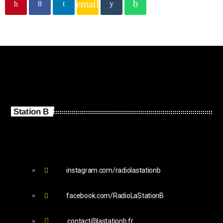
email
Station B
instagram.com/radiolastationb
facebook.com/RadioLaStationB
contact@lastationb.fr