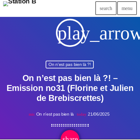
search
menu
play_arro
On n'est pas bien là ?!
On n’est pas bien là ?! –
Emission no31 (Florine et Julien
de Brebiscrettes)
On n'est pas bien là
21/06/2025
mic
today
share
email