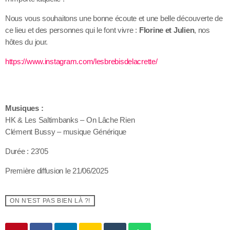
Nous vous souhaitons une bonne écoute et une belle découverte de
ce lieu et des personnes qui le font vivre :
Florine et Julien
, nos
hôtes du jour.
https://www.instagram.com/lesbrebisdelacrette/
Musiques :
HK & Les Saltimbanks – On Lâche Rien
Clément Bussy – musique Générique
Durée : 23’05
Première diffusion le 21/06/2025
ON N'EST PAS BIEN LÀ ?!