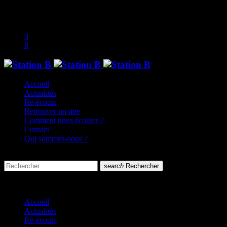
play_arrow
music_note
Accueil
Actualités
Ré-écoute
Retrouver un titre
Comment nous écouter ?
Contact
Qui sommes-nous ?
search
menu
search
Rechercher
close
close
Accueil
Actualités
Ré-écoute