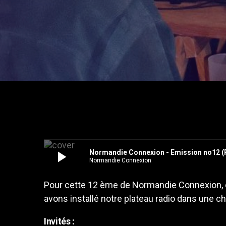
play_arrow
Normandie Connexion - Emission no12 (Ri
Normandie Connexion
Pour cette 12 ème de Normandie Connexion, enc
avons installé notre plateau radio dans une c
Invités :