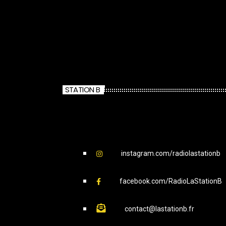
STATION B
instagram.com/radiolastationb
facebook.com/RadioLaStationB
contact@lastationb.fr