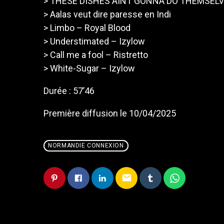
> THESE DISHES AINT GONNA DO THEMSELV
> Aalas veut dire paresse en Indi
> Limbo – Royal Blood
> Understimated – Izylow
> Call me a fool – Ristretto
> White-Sugar – Izylow
Durée : 57’46
Première diffusion le 10/04/2025
NORMANDIE CONNEXION
email