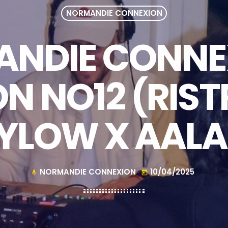
NORMANDIE CONNEXION
NDIE CONNE
ON NO12 (RIST
ZYLOW X AALA
NORMANDIE CONNEXION
10/04/2025
mic
today