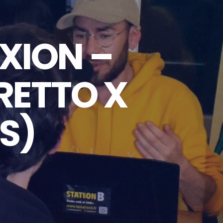
XION –
RETTO X
S)