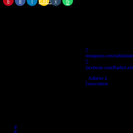
EMAIL
Station B
instagram.com/radiolasta
facebook.com/RadioLaSt
contact@lastationb.fr
Adhérer à
l'association
Studio B Prod - 2022