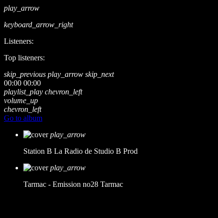
play_arrow
keyboard_arrow_right
Listeners:
Top listeners:
skip_previous
play_arrow
skip_next
00:00
00:00
playlist_play
chevron_left
volume_up
chevron_left
Go to album
play_arrow
Station B
La Radio de Studio B Prod
play_arrow
Tarmac - Emission no28
Tarmac
music_note