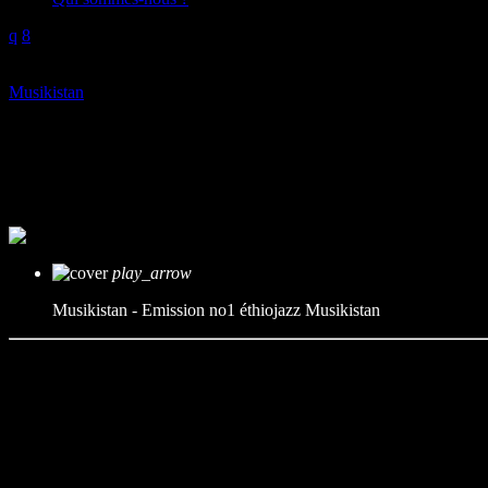
play_arrow
Musikistan
Musikistan – Emission no1 éthi
mic
Musikistan
today
13/11/2022
play_arrow
Musikistan - Emission no1 éthiojazz
Musikistan
Pour cette première émission, le Musiquistan s’installe en Éthiopie, 
Playliste :
Mulatu Astatke – Yegelle Tezeta
Sèyfu Yohannès – Mèla ùèla