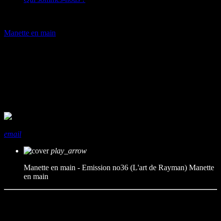
play_arrow
Manette en main
Manette en main – Emission
no36 (L’art de Rayman)
mic
Manette en main
today
05/04/2025
share
close
email
play_arrow
Manette en main - Emission no36 (L'art de Rayman)
Manette
en main
Bienvenue dans Manette en main ! Aujourd’hui, on plonge dans
l’univers joyeux et délirant de Rayman. Ensemble, nous allons
retracer les origines fascinantes du héros sans bras ni jambes créé par