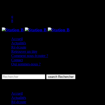
play_arrow
music_note
Accueil
Actualités
Ré-écoute
Retrouver un titre
Comment nous écouter ?
Contact
Qui sommes-nous ?
search
menu
search
Rechercher
close
close
Accueil
Actualités
Ré-écoute