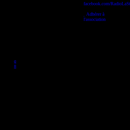
facebook.com/RadioLaSt
contact@lastationb.fr
Adhérer à
l'association
Studio B Prod - 2022