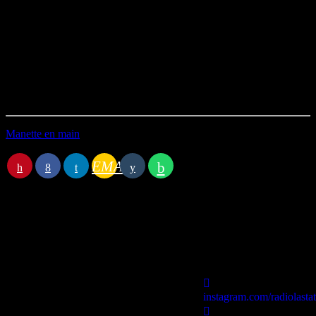
les plus drôles entre amis. Nous nous défierons sur des mini-mini-
jeux sans contextes, aussi incompréhensibles que loufoques.
D’une prise en main immédiate, l’émission vous transportera
immédiatement dans l’univers parodique si commun au notre.
Durée : 44’25
Première diffusion le 23/03/2024
Manette en main
EMAIL
Station B
instagram.com/radiolasta