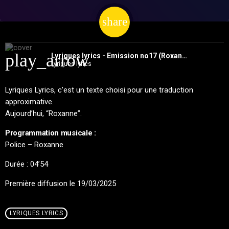
share
email
play_arrow
Lyriques lyrics - Emission no17 (Roxanne)
Lyriques lyrics
Lyriques Lyrics, c’est un texte choisi pour une traduction
approximative.
Aujourd’hui, “Roxanne”.
Programmation musicale :
Police – Roxanne
Durée : 04’54
Première diffusion le 19/03/2025
LYRIQUES LYRICS