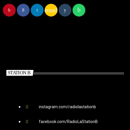
email
STATION B
instagram.com/radiolastationb
facebook.com/RadioLaStationB