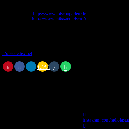
Site de l’éditeur:
https://www.loiseauparleur.fr
Site de l’auteur:
https://www.mika-mundsen.fr
Durée : 56’19
Première diffusion le 21/06/2025
L'obsédé textuel
EMAIL
Station B
instagram.com/radiolasta