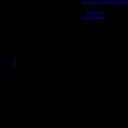
facebook.com/RadioLaSt
contact@lastationb.fr
Adhérer à
l'association
Studio B Prod - 2022