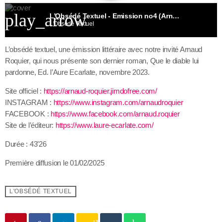
play_arrow
L'Obsédé Textuel - Emission no4 (Arnaud Roquier)
L'Obsédé Textuel
L’obsédé textuel, une émission littéraire avec notre invité Arnaud
Roquier, qui nous présente son dernier roman, Que le diable lui
pardonne, Ed. l’Aure Ecarlate, novembre 2023.
Site officiel :
https://arnaud-roquier.jimdofree.com/
INSTAGRAM :
https://www.instagram.com/arnaudroquier
FACEBOOK :
https://www.facebook.com/arnaud.roquier
Site de l’éditeur:
https://www.laure-ecarlate.com/
Durée : 43’26
Première diffusion le 01/02/2025
L'OBSÉDÉ TEXTUEL