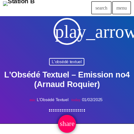
search
menu
play_arro
L'obsédé textuel
L’Obsédé Textuel – Emission no4
(Arnaud Roquier)
L'Obsédé Textuel
01/02/2025
mic
today
share
email