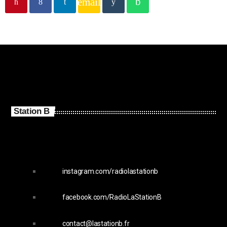
email
Station B
instagram.com/radiolastationb
facebook.com/RadioLaStationB
contact@lastationb.fr