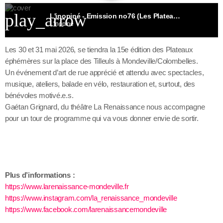
play_arrow
L'inopiné - Emission no76 (Les Plateaux éphémères 2026)
L'inopiné
Les 30 et 31 mai 2026, se tiendra la 15e édition des Plateaux
éphémères sur la place des Tilleuls à Mondeville/Colombelles.
Un événement d’art de rue apprécié et attendu avec spectacles,
musique, ateliers, balade en vélo, restauration et, surtout, des
bénévoles motivé.e.s.
Gaétan Grignard, du théâtre La Renaissance nous accompagne
pour un tour de programme qui va vous donner envie de sortir.
Plus d’informations :
https://www.larenaissance-mondeville.fr
https://www.instagram.com/la_renaissance_mondeville
https://www.facebook.com/larenaissancemondeville