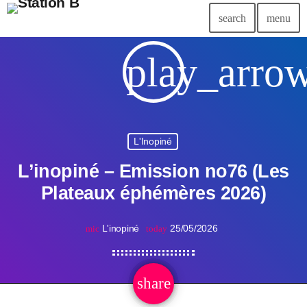
search
menu
play_arro
L'Inopiné
L’inopiné – Emission no76 (Les
Plateaux éphémères 2026)
L'inopiné
25/05/2026
mic
today
share
email