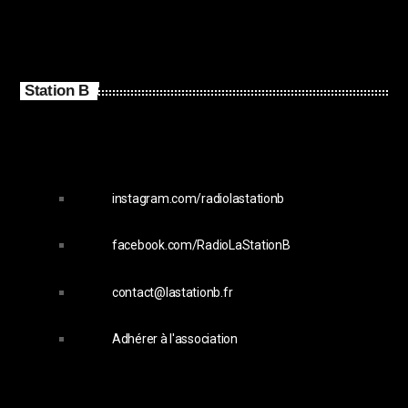
Station B
instagram.com/radiolastationb
facebook.com/RadioLaStationB
contact@lastationb.fr
Adhérer à l'association