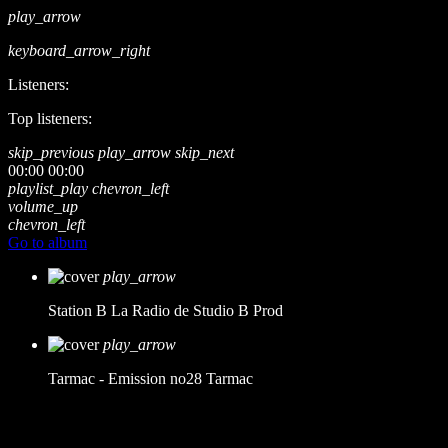
play_arrow
keyboard_arrow_right
Listeners:
Top listeners:
skip_previous
play_arrow
skip_next
00:00
00:00
playlist_play
chevron_left
volume_up
chevron_left
Go to album
play_arrow
Station B
La Radio de Studio B Prod
play_arrow
Tarmac - Emission no28
Tarmac
music_note