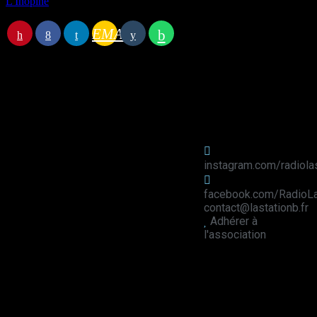
L'Inopiné
EMAIL
Station B
instagram.com/radiola
facebook.com/RadioLa
contact@lastationb.fr
Adhérer à
l'association
Studio B Prod - 2022