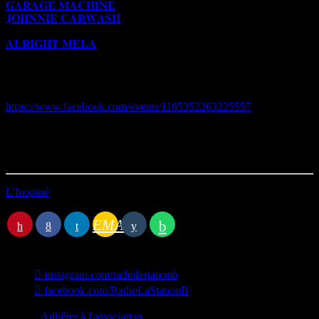
𝐆𝐀𝐑𝐀𝐆𝐄 𝐌𝐀𝐂𝐇𝐈𝐍𝐄
: du rock brut pour faire sauter les limites !
𝐉𝐎𝐇𝐍𝐍𝐈𝐄 𝐂𝐀𝐑𝐖𝐀𝐒𝐇
: des vibrations électriques pour
enflammer la scène !
𝐀𝐋𝐑𝐈𝐆𝐇𝐓 𝐌𝐄𝐋𝐀
avec Gnawa Jouad le Garouge
𝐃𝐉 𝐒𝐚𝐢𝐧𝐭 𝐋𝐎𝐑𝐈𝐂 : un mix de musiques ethniques et électro-techno
pour faire trembler la piste de danse !
[ LIEN FB DE L’EVENEMENT ]
https://www.facebook.com/events/1185352263225557
Durée : 21’31
Première diffusion le 15/05/2025
L'Inopiné
Station B
EMAIL
instagram.com/radiolastationb
facebook.com/RadioLaStationB
contact@lastationb.fr
Adhérer à l'association