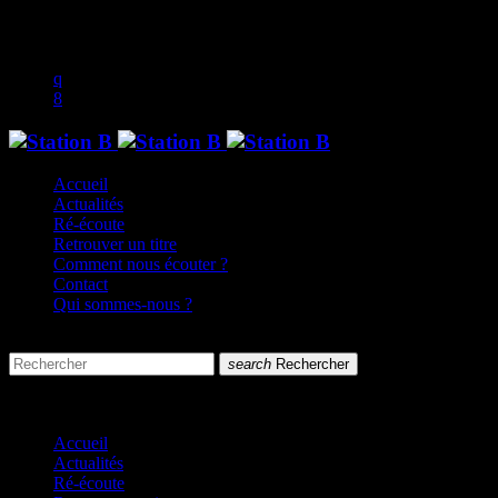
play_arrow
music_note
Accueil
Actualités
Ré-écoute
Retrouver un titre
Comment nous écouter ?
Contact
Qui sommes-nous ?
search
menu
search
Rechercher
close
close
Accueil
Actualités
Ré-écoute