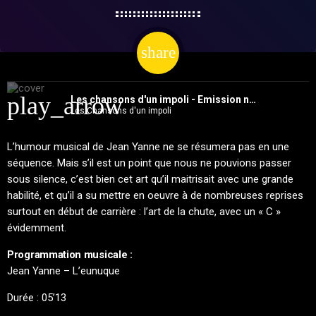
share
email
play_arrow
Les chansons d'un impoli - Emission no5 (C comme Chute)
Les Chansons d'un impoli
L’humour musical de Jean Yanne ne se résumera pas en une
séquence. Mais s’il est un point que nous ne pouvions passer
sous silence, c’est bien cet art qu’il maitrisait avec une grande
habilité, et qu’il a su mettre en oeuvre à de nombreuses reprises
surtout en début de carrière : l’art de la chute, avec un « C »
évidemment.
Programmation musicale :
Jean Yanne – L’eunuque
Durée : 05’13