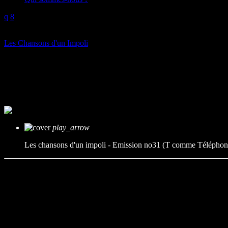
play_arrow
Les Chansons d'un Impoli
Les chansons d’un impoli – Em
mic
Les Chansons d'un impoli
today
13/06/2023
play_arrow
Les chansons d'un impoli - Emission no31 (T comme Téléphon
L’information peut paraitre anecdotique, mais ne l’est pas tant que 
Programmation musicale :
Jean Yanne – Allo Sacha
Bonus :
Betty Claire chante « Dring Dring », écrit par Jean Yanne.