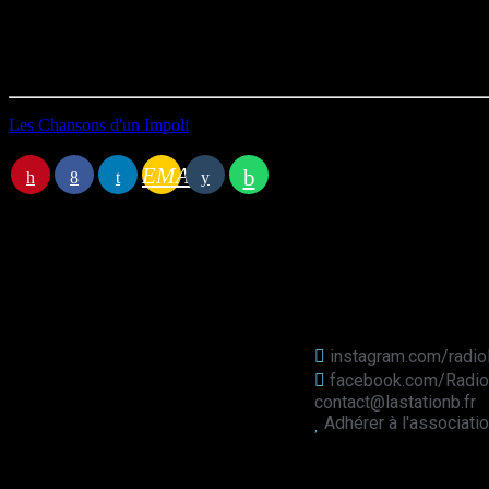
Durée : 05’00
Première diffusion le 13/06/2023
Les Chansons d'un Impoli
EMAIL
Station B
instagram.com/radio
facebook.com/Radio
contact@lastationb.fr
Adhérer à l'associati