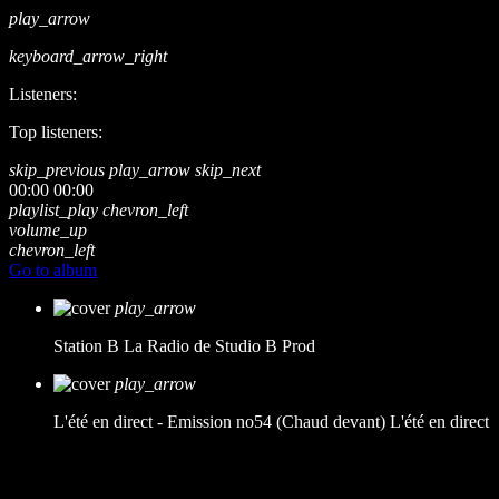
play_arrow
keyboard_arrow_right
Listeners:
Top listeners:
skip_previous
play_arrow
skip_next
00:00
00:00
playlist_play
chevron_left
volume_up
chevron_left
Go to album
play_arrow
Station B
La Radio de Studio B Prod
play_arrow
L'été en direct - Emission no54 (Chaud devant)
L'été en direct
music_note