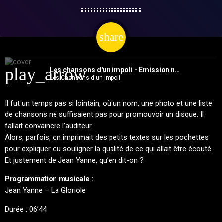
share
email
play_arrow
Les chansons d'un impoli - Emission no26 (Q comme Qu'en dit-on)
Les Chansons d'un impoli
Il fut un temps pas si lointain, où un nom, une photo et une liste
de chansons ne suffisaient pas pour promouvoir un disque. Il
fallait convaincre l’auditeur.
Alors, parfois, on imprimait des petits textes sur les pochettes
pour expliquer ou souligner la qualité de ce qui allait être écouté.
Et justement de Jean Yanne, qu’en dit-on ?
Programmation musicale :
Jean Yanne – La Gloriole
Durée : 06’44