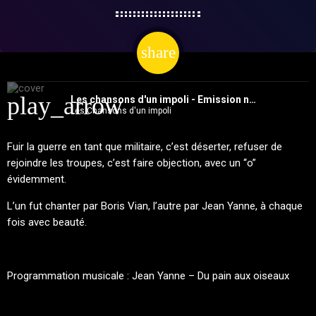
share
email
play_arrow
Les chansons d'un impoli - Emission no22 (O comme Objection)
Les Chansons d'un impoli
Fuir la guerre en tant que militaire, c’est déserter, refuser de
rejoindre les troupes, c’est faire objection, avec un “o”
évidemment.
L’un fut chanter par Boris Vian, l’autre par Jean Yanne, à chaque
fois avec beauté.
Programmation musicale : Jean Yanne – Du pain aux oiseaux