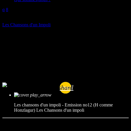
play_arrow
Les Chansons d'un Impoli
Les chansons d’un impoli –
Emission no12 (H comme
Honzlagur)
mic
Les Chansons d'un impoli
today
31/01/2023
email
share
play_arrow
Les chansons d'un impoli - Emission no12 (H comme
Honzlagur)
Les Chansons d'un impoli
Connaissez-vous Honzlagur Pompernickel et sa Dame ? Avec un «
H » évidemment. Si vous n’avez jamais entendu ce nom de groupe,