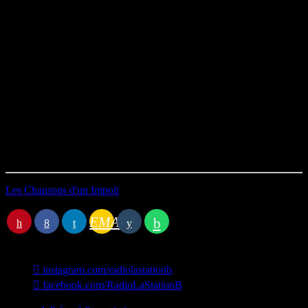
la voix du chanteur ne vous sera pas inconnue.
Partons donc à la découverte d’Honzlagur, chef du service des
Recherches audio-buccales à l’institut psychosonore, qui nous aura
fait sourire le temps d’un disque unique sorti en 1961.
Programmation musicale :
Jean Yanne – Psychose
Durée : 05’47
Première diffusion le 31/01/2023
Les Chansons d'un Impoli
Station B
EMAIL
instagram.com/radiolastationb
facebook.com/RadioLaStationB
contact@lastationb.fr