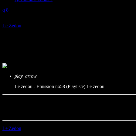
play_arrow
Le Zedou
Le zedou – Emission no58 (Playl
mic
Le zedou
today
10/11/2023
play_arrow
Le zedou - Emission no58 (Playliste)
Le zedou
Durée : 43’39
Première diffusion le 10/11/2023
Le Zedou