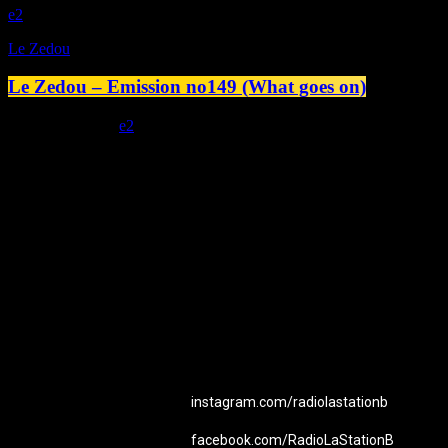
2
Le Zedou
Le Zedou – Emission no149 (What goes on)
today
12/06/2026
2
Station B
instagram.com/radiolastationb
facebook.com/RadioLaStationB