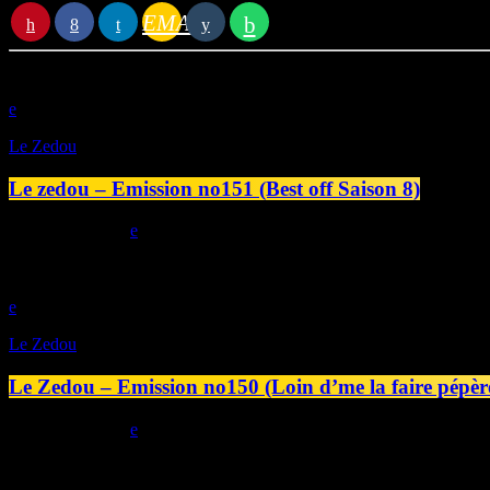
Vous aimerez aussi
EMAIL
play_arrow
Le Zedou
Le zedou – Emission no151 (Best off Saison 8)
today
26/06/2026
play_arrow
Le Zedou
Le Zedou – Emission no150 (Loin d’me la faire pépèr
today
19/06/2026
play_arrow