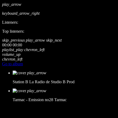
play_arrow
keyboard_arrow_right
Listeners:
Top listeners:
skip_previous
play_arrow
skip_next
00:00
00:00
playlist_play
chevron_left
volume_up
chevron_left
Go to album
play_arrow
Station B
La Radio de Studio B Prod
play_arrow
Tarmac - Emission no28
Tarmac
music_note