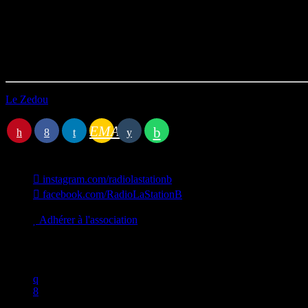
Peace
Zedou team
Durée : 01h06’16
Première diffusion le 26/05/2023
Le Zedou
Station B
EMAIL
instagram.com/radiolastationb
facebook.com/RadioLaStationB
contact@lastationb.fr
Adhérer à l'association
Studio B Prod - 2022