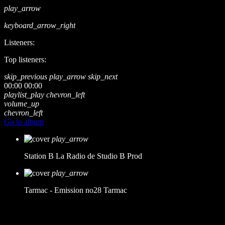
play_arrow
keyboard_arrow_right
Listeners:
Top listeners:
skip_previous
play_arrow
skip_next
00:00
00:00
playlist_play
chevron_left
volume_up
chevron_left
Go to album
play_arrow
Station B
La Radio de Studio B Prod
play_arrow
Tarmac - Emission no28
Tarmac
music_note