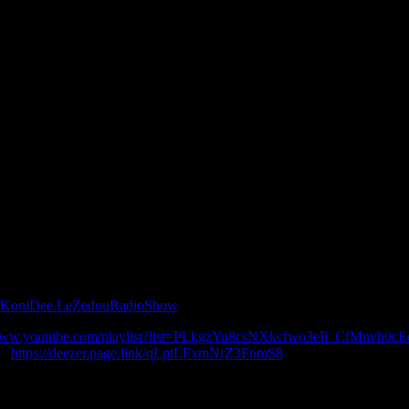
 Chill Will, Grap Luva, Big Rock & Danny Hodge
m/KoniDee.LeZedouRadioShow
/www.youtube.com/playlist?list=PLkgzYu8csNXkcfwo3eIi_CfMnvh0c
 :
https://deezer.page.link/qLptLFxmNrZ3FnmS8