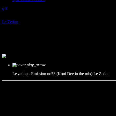
play_arrow
Le Zedou
Le zedou – Emission no53 (Koni
mic
Le Zedou
today
26/05/2023
play_arrow
Le zedou - Emission no53 (Koni Dee in the mix)
Le Zedou
Pour ce 53ème zedou je vous propose pour la toute 1ère fois un mix pa
Playlist :
01- Suprême NTM – Paris sous les bombes
02- Method Man & Redman – Maaad Crew
03- People Under the Stairs – Jappy Jap
04- Dynamic Syncopation -2 Tha Left feat Mass Influence