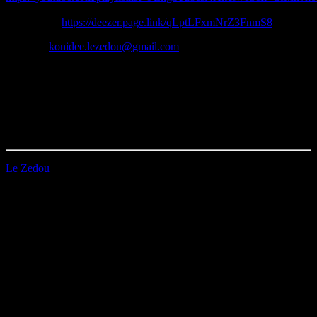
La playlist Le Zedou Radio Show sur Deezer (plus de 500
morceaux) :
https://deezer.page.link/qLptLFxmNrZ3FnmS8
Contact :
konidee.lezedou@gmail.com
Peace
Zedou team
Durée : 58’17
Première diffusion le 03/03/2023
Le Zedou
EMAIL
Station B