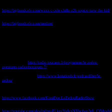
>>> Vendredi 7 avril : A2H et Sopico au BBC. 25€
https://bigbandcafe.com/waxx-c-cole-chilla-a2h-sopico-tsew-the-kid/
>>> Jeudi 13 avril : Médine & Oumar au BBC. 22€
https://bigbandcafe.com/medine/
>>> Samedi 13 mai : du Hip Hop au Chateau de Creully avec
Coeff, Yoshi, des DJs, de la peinture, de la danse et du beatboxing !
(gratuit)
>>> Mercredi 7 juin : Wu Tang Clan & Nas @ Paris Bercy.
1ère diffusion le mardi 28/02 à 19h sur radio Tou’Caen FM 99.1
Mhz & web sur
https://radio-toucaen.fr/programme/le-zedou-
aventures-radiophoniques-7/
Rediff le mercredi à 11h sur Radio Tou’Caen et le vendredi à 19h
sur Radio Station B >
https://www.lastationb.fr/podcastfilter/le-
zedou/
Replay à volonté sur ces mêmes sites.
Suis ton émission préférée sur Facebook :
https://www.facebook.com/KoniDee.LeZedouRadioShow
Playlist youtube de morceaux clipés diffusés dans le Zedou :
https://youtube.com/playlistlist=PLkgzYu8csNXkcfwo3eIi_CfMnvh